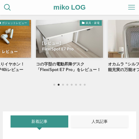
miko LOG
ガジェットレビュー
家具・家電
入りイヤホン！
コの字型の電動昇降デスク
オカムラ “シルフ
e P40iレビュー
「FlexiSpot E7 Pro」をレビュー！
能充実の万能オ
新着記事
人気記事