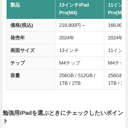
製品
13インチiPad
11インチi
Pro(M4)
Pro(M4)
価格(税込)
218,800円～
168,80
発売年
2024年
2024年
画面サイズ
13インチ
11インチ
チップ
M4チップ
M4チッ
容量
256GB / 512GB /
256GB / 
1TB / 2TB
1TB / 2T
勉強用iPadを選ぶときにチェックしたいポイン
ト