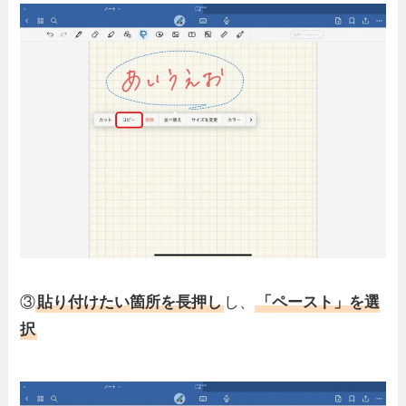
③
貼り付けたい箇所を長押し
し、
「ペースト」を選
択