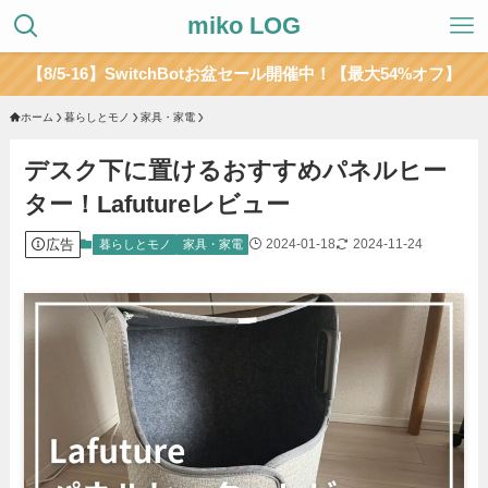
miko LOG
【8/5-16】SwitchBotお盆セール開催中！【最大54%オフ】
ホーム
暮らしとモノ
家具・家電
デスク下に置けるおすすめパネルヒー
ター！Lafutureレビュー
広告
2024-01-18
2024-11-24
暮らしとモノ
家具・家電