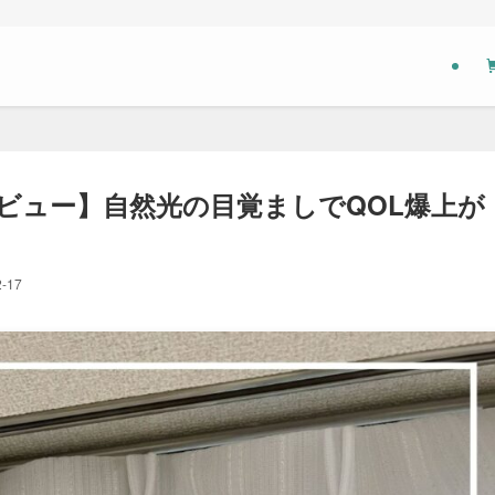
ン3レビュー】自然光の目覚ましでQOL爆上が
2-17