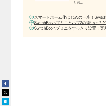
と思…
スマートホーム化はじめの一歩！Switc
SwitchBotハブミニとハブ2の違いは
SwitchBotハブミニをすっきり設置！