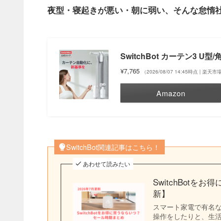
夜型・寝起きが悪い・朝に弱い、そんな怠惰
SwitchBot カーテン3 U型
¥7,765
（2026/08/07 14:45時点 | 楽天
Amazon
SwitchBot関連記事はこちら！
あわせて読みたい
SwitchBot
新】
スマート家電で有名なS
操作をしたりと、生