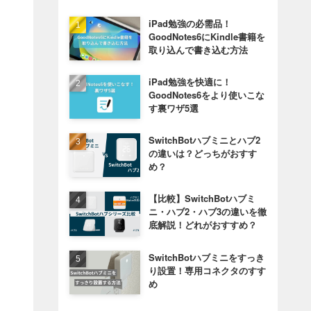
iPad勉強の必需品！
GoodNotes6にKindle書籍を
取り込んで書き込む方法
iPad勉強を快適に！
GoodNotes6をより使いこな
す裏ワザ5選
SwitchBotハブミニとハブ2
の違いは？どっちがおすす
め？
【比較】SwitchBotハブミ
ニ・ハブ2・ハブ3の違いを徹
底解説！どれがおすすめ？
SwitchBotハブミニをすっき
り設置！専用コネクタのすす
め