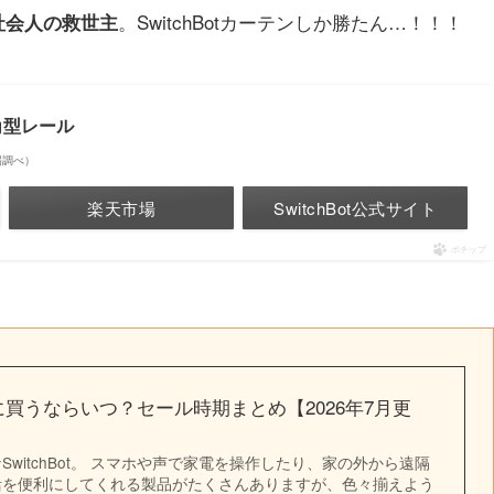
。SwitchBotカーテンしか勝たん…！！！
社会人の救世主
/角型レール
市場調べ）
楽天市場
SwitchBot公式サイト
ポチップ
をお得に買うならいつ？セール時期まとめ【2026年7月更
witchBot。 スマホや声で家電を操作したり、家の外から遠隔
活を便利にしてくれる製品がたくさんありますが、色々揃えよう